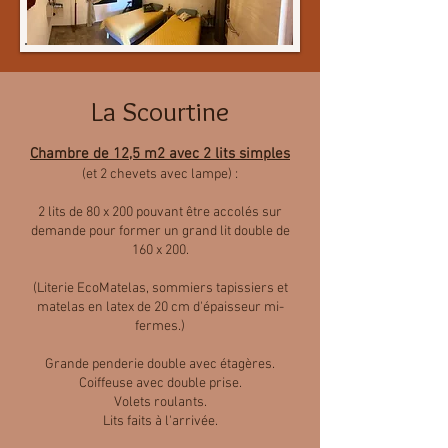
La Scourtine
Chambre de 12,5 m2 avec 2 lits simples
(et 2 chevets avec lampe) :
2 lits de 80 x 200 pouvant
être accolés sur
demande pour former un grand lit double de
160 x 200.
(Literie EcoMatelas, sommiers tapissiers et
matelas en latex de 20 cm d'épaisseur mi-
fermes.)
Grande penderie double avec étagères.
Coiffeuse avec double prise.
Volets roulants.
Lits faits à l'arrivée.